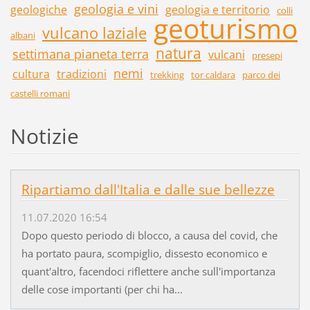
geologia e vini
geologiche
geologia e territorio
colli
geoturismo
vulcano laziale
albani
natura
settimana pianeta terra
vulcani
presepi
nemi
cultura
tradizioni
trekking
tor caldara
parco dei
castelli romani
Notizie
Ripartiamo dall'Italia e dalle sue bellezze
11.07.2020 16:54
Dopo questo periodo di blocco, a causa del covid, che
ha portato paura, scompiglio, dissesto economico e
quant'altro, facendoci riflettere anche sull'importanza
delle cose importanti (per chi ha...