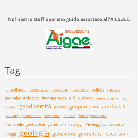
Nel nostro staff operano guide associate all'A.I.G.A.E.
Tag
avventura
geotreno
geoparco
velletri
museo
lago di nemi
geopaleontologico
francigena del sud
vulcano
pianeta terra
lago
geodiversità
geoparco vulcano laziale
geositi
albano
trekking geoturistico
awesome
culture
#antogeonatura
#antonello_geotouristic_guide
#kailasviaggi
#inviaggioconlesperto
geologia
geoeventi
geonatura
escursioni
viaggi