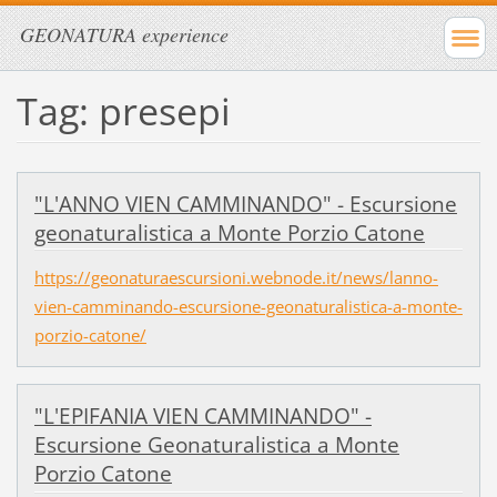
GEONATURA experience
Tag: presepi
"L'ANNO VIEN CAMMINANDO" - Escursione
geonaturalistica a Monte Porzio Catone
https://geonaturaescursioni.webnode.it/news/lanno-
vien-camminando-escursione-geonaturalistica-a-monte-
porzio-catone/
"L'EPIFANIA VIEN CAMMINANDO" -
Escursione Geonaturalistica a Monte
Porzio Catone