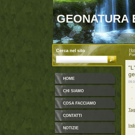
GEONATURA 
Cerca nel sito
Ho
Por
"L
ge
HOME
09.0
CHI SIAMO
COSA FACCIAMO
Ta
CONTATTI
Indi
NOTIZIE