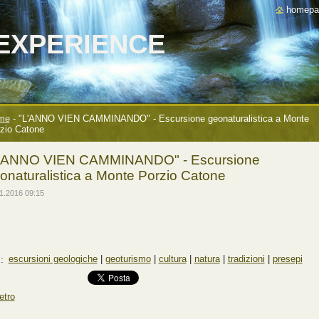
homepa
EXPERIENCE
me
-
"L'ANNO VIEN CAMMINANDO" - Escursione geonaturalistica a Monte
zio Catone
'ANNO VIEN CAMMINANDO" - Escursione
onaturalistica a Monte Porzio Catone
1.2016 09:15
g
:
escursioni geologiche
|
geoturismo
|
cultura
|
natura
|
tradizioni
|
presepi
etro