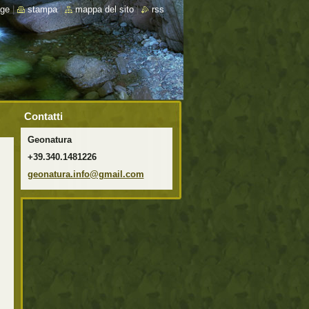
ge
|
stampa
|
mappa del sito
|
rss
Contatti
Geonatura
+39.340.1481226
geonatur
a.info@g
mail.com