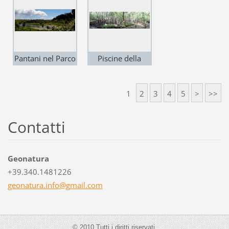
Pantani nel Parco
Piscine della
Nazionale del
Vardesca -
Circeo (LT)
Foresta di
1
2
3
4
5
>
>>
Cerasella - P.N.
Circeo (LT)
Contatti
Geonatura
+39.340.1481226
geonatur
a.info@g
mail.com
© 2010 Tutti i diritti riservati.