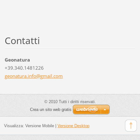
Contatti
Geonatura
+39.340.1481226
geonatur
a.info@g
mail.com
© 2010 Tutti i diritti riservati.
Crea un sito web gratis
Visualizza:
Versione Mobile
|
Versione Desktop