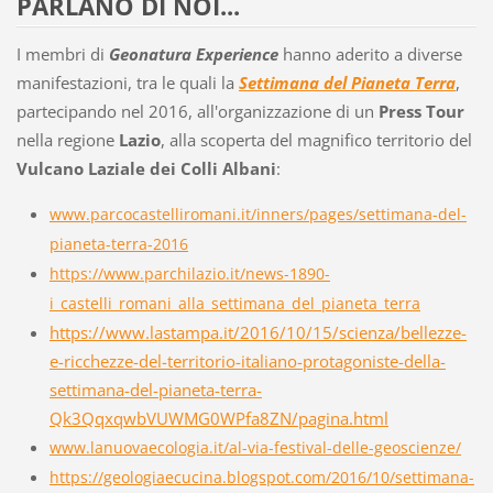
PARLANO DI NOI...
I membri di
Geonatura Experience
hanno aderito a diverse
manifestazioni, tra le quali la
Settimana del Pianeta Terra
,
partecipando nel 2016, all'organizzazione di un
Press Tour
nella regione
Lazio
, alla scoperta del magnifico territorio del
Vulcano Laziale dei Colli Albani
:
www.parcocastelliromani.it/inners/pages/settimana-del-
pianeta-terra-2016
https://www.parchilazio.it/news-1890-
i_castelli_romani_alla_settimana_del_pianeta_terra
https://www.lastampa.it/2016/10/15/scienza/bellezze-
e-ricchezze-del-territorio-italiano-protagoniste-della-
settimana-del-pianeta-terra-
Qk3QqxqwbVUWMG0WPfa8ZN/pagina.html
www.lanuovaecologia.it/al-via-festival-delle-geoscienze/
https://geologiaecucina.blogspot.com/2016/10/settimana-