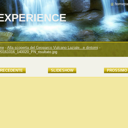
homepa
EXPERIENCE
me
-
Alla scoperta del Geoparco Vulcano Laziale...e dintorni
-
0161016_140020_PN_risultato.jpg
RECEDENTE
SLIDESHOW
PROSSIMO