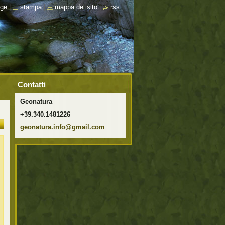
ge
|
stampa
|
mappa del sito
|
rss
Contatti
Geonatura
+39.340.1481226
geonatur
a.info@g
mail.com