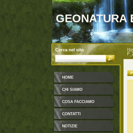
GEONATURA 
Cerca nel sito
Ho
P_2
P
HOME
CHI SIAMO
COSA FACCIAMO
CONTATTI
NOTIZIE