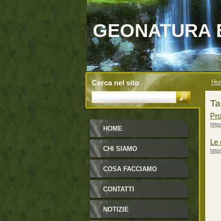
GEONATURA 
Cerca nel sito
Ho
Ta
Pro
http
HOME
Le 
CHI SIAMO
http
COSA FACCIAMO
CONTATTI
NOTIZIE