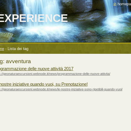
homepa
EXPERIENCE
me
-
Lista dei tag
g: avventura
grammazione delle nuove attività 2017
s://geonaturaescursioni.webnode.it/news/programmazione-delle-nuove-attivita/
nostre iniziative quando vuoi, su Prenotazione!
s://geonaturaescursioni.webnode.it/news/le-nostre-iniziative-sono-ripetibili-quando-vuoi/