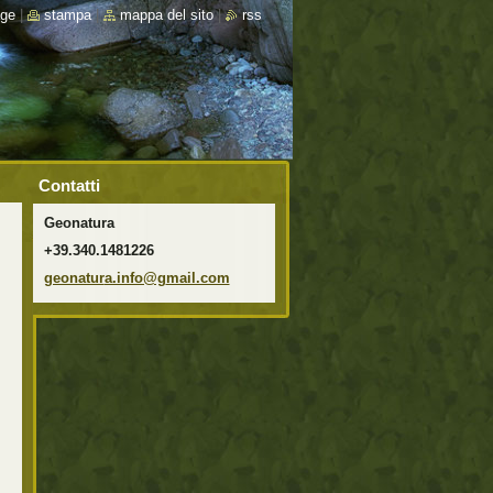
ge
|
stampa
|
mappa del sito
|
rss
Contatti
Geonatura
+39.340.1481226
geonatur
a.info@g
mail.com