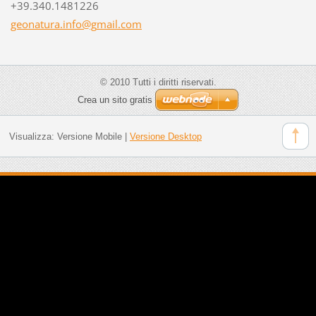
+39.340.1481226
geonatur
a.info@g
mail.com
© 2010 Tutti i diritti riservati.
Crea un sito gratis
Visualizza:
Versione Mobile
|
Versione Desktop