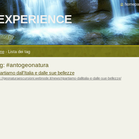
homepa
EXPERIENCE
me
-
Lista dei tag
g: #antogeonatura
artiamo dall'Italia e dalle sue bellezze
s://geonaturaescursioni.webnode.it/news/ripartiamo-dallitalia-e-dalle-sue-bellezze/