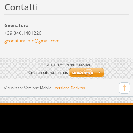
Contatti
Geonatura
+39.340.1481226
geonatur
a.info@g
mail.com
© 2010 Tutti i diritti riservati.
Crea un sito web gratis
Visualizza:
Versione Mobile
|
Versione Desktop