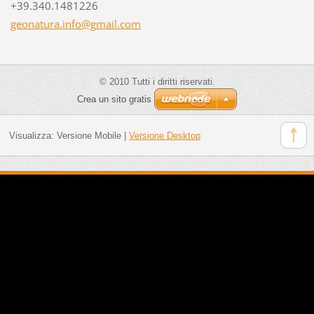
+39.340.1481226
geonatur
a.info@g
mail.com
© 2010 Tutti i diritti riservati.
Crea un sito gratis
Visualizza:
Versione Mobile
|
Versione Desktop