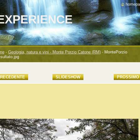
homepa
EXPERIENCE
me
-
Geologia, natura e vini - Monte Porzio Catone (RM)
-
MontePorzio
isultato.jpg
RECEDENTE
SLIDESHOW
PROSSIMO