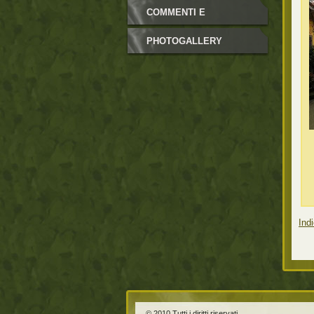
COMMENTI E
NEWSLETTER
PHOTOGALLERY
Indi
© 2010 Tutti i diritti riservati.