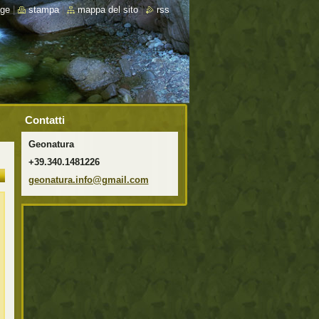
ge
|
stampa
|
mappa del sito
|
rss
Contatti
Geonatura
+39.340.1481226
geonatur
a.info@g
mail.com