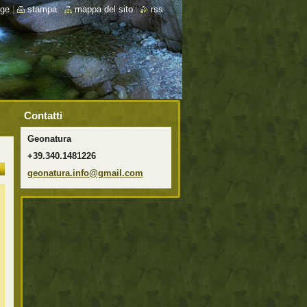
ge
|
stampa
|
mappa del sito
|
rss
Contatti
Geonatura
+39.340.1481226
geonatur
a.info@g
mail.com