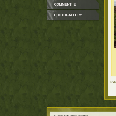
COMMENTI E
NEWSLETTER
PHOTOGALLERY
Indi
© 2010 Tutti i diritti riservati.