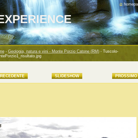
homepa
EXPERIENCE
me
-
Geologia, natura e vini - Monte Porzio Catone (RM)
-
Tuscolo-
tePorzio1_risultato.jpg
RECEDENTE
SLIDESHOW
PROSSIMO